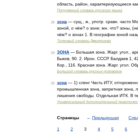
область, район, характеризующиеся к
Популярный словарь русского языка
зона
— сущ., ж., употр. сравн. часто Мо
28
зоной, о чём? о зоне; мн. что? зоны, (н
чём? о зонах 1. В географии зоной на
Толковый словарь Дмитриева
ЗОНА
— Большая зона. Жарг. угол., ар
29
Быков, 90. 2. Ирон. СССР. Балдаев 1, 4
Кор., 116. Красная зона. Жарг. угол. 
Большой словарь русских поговорок
зона
— 1) сленг Часть ИТУ, отгороженн
30
промышленная зона, запретная зона, ло
лишения свободы. Отдельная ИТК. В 
Универсальный дополнительный практическ
Страницы
←
Предыдущая
Сле
1
2
3
4
5
6