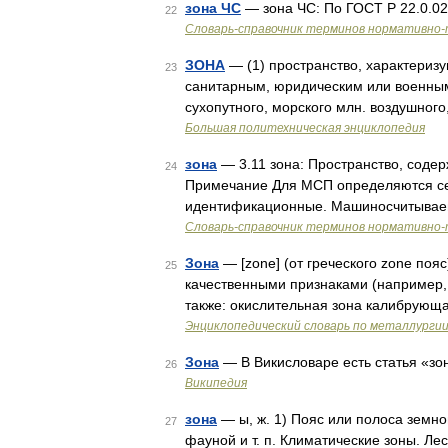
зона ЧС
— зона ЧС: По ГОСТ Р 22.0.02
22
Словарь-справочник терминов нормативно-
ЗОНА
— (1) пространство, характери
23
санитарным, юридическим или военным 
сухопутного, морского млн. воздушног
Большая политехническая энциклопедия
зона
— 3.11 зона: Пространство, соде
24
Примечание Для МСП определяются сем
идентификационные. Машиносчитывае
Словарь-справочник терминов нормативно-
Зона
— [zone] (от греческого zone пояс
25
качественными признаками (например, 
также: окислительная зона калибрующ
Энциклопедический словарь по металлурги
Зона
— В Викисловаре есть статья «зон
26
Википедия
зона
— ы, ж. 1) Пояс или полоса земн
27
фауной и т. п. Климатические зоны. Ле