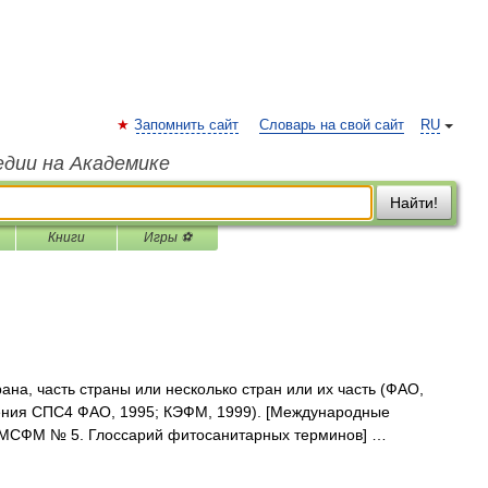
Запомнить сайт
Словарь на свой сайт
RU
едии на Академике
Найти!
Книги
Игры ⚽
а, часть страны или несколько стран или их часть (ФАО,
ения СПС4 ФАО, 1995; КЭФМ, 1999). [Mеждународные
МСФМ № 5. Глоссарий фитосанитарных терминов] …