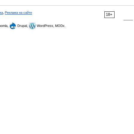
ка
,
Реклама на сайте
18+
omla,
Drupal,
WordPress, MODx.