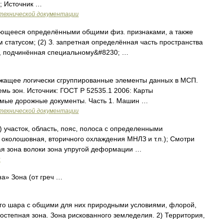
; Источник …
технической документации
зующееся определёнными общими физ. признаками, а также
статусом; (2) З. запретная определённая часть пространства
о, подчинённая специальному&#8230; …
ржащее логически сгруппированные элементы данных в МСП.
ь зон. Источник: ГОСТ Р 52535.1 2006: Карты
мые дорожные документы. Часть 1. Машин …
технической документации
) участок, область, пояс, полоса с определенными
околошовная, вторичного охлаждения МНЛЗ и т.п.); Смотри
ая зона волоки зона упругой деформации …
и
а» Зона (от греч …
ого шара с общими для них природными условиями, флорой,
состепная зона. Зона рискованного земледелия. 2) Территория,