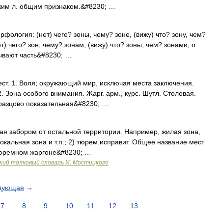
аким л. общим признаком.&#8230; …
рфология: (нет) чего? зоны, чему? зоне, (вижу) что? зону, чем?
ет) чего? зон, чему? зонам, (вижу) что? зоны, чем? зонами, о
зывают часть&#8230; …
ест. 1. Воля; окружающий мир, исключая места заключения.
2. Зона особого внимания. Жарг. арм., курс. Шутл. Столовая.
Образцово показательная&#8230; …
ая забором от остальной территории. Например, жилая зона,
кальная зона и т.п.; 2) тюрем.исправит. Общее название мест
тюремном жаргоне&#8230; …
ий толковый словарь И. Мостицкого
дующая
→
7
8
9
10
11
12
13